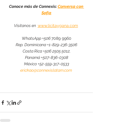
Conoce más de Connexis: 
Conversa con 
Sofía
Vísítanos en  
www.licitaygana.com
WhatsApp +506 
7089 9960
Rep. Dominicana 
+1-829-236-3506
Costa Rica +506 2505 5012,
Panamá 
+507-836-0308
México 
+52-559-317-0533
erickao@connexislatam.com