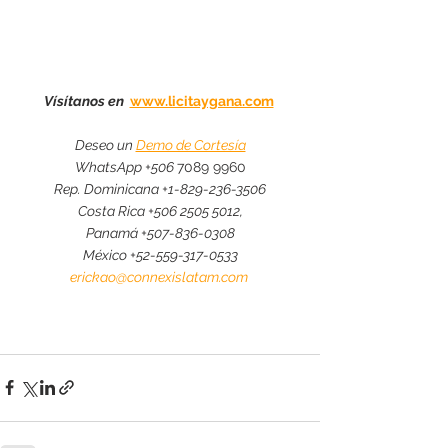
Vísítanos en  
www.licitaygana.com
Deseo un 
Demo de Cortesía
WhatsApp +506 
7089 9960
Rep. Dominicana 
+1-829-236-3506
Costa Rica +506 2505 5012,
Panamá 
+507-836-0308
México 
+52-559-317-0533
erickao@connexislatam.com