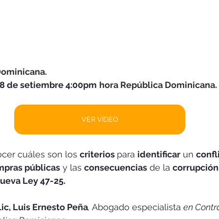
Dominicana. 
18 de setiembre 4:00pm
hora República Dominicana.
VER VÍDEO
cer cuáles son los 
criterios 
para 
identificar
 un 
confl
mpras públicas
 y las 
consecuencias
 de la 
corrupción
ueva Ley 47-25.
Lic, Luis Ernesto Peña
, 
Abogado especialista 
en Contr