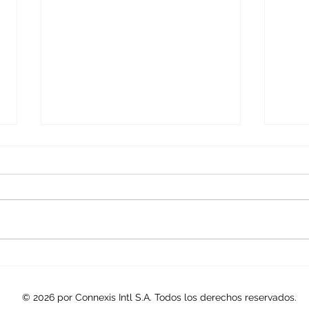
Connexis presente en Expo
Rep.
Compras Públicas Panamá
Modi
2026.
de C
© 2026 por Connexis Intl S.A. Todos los derechos reservados.
Públ