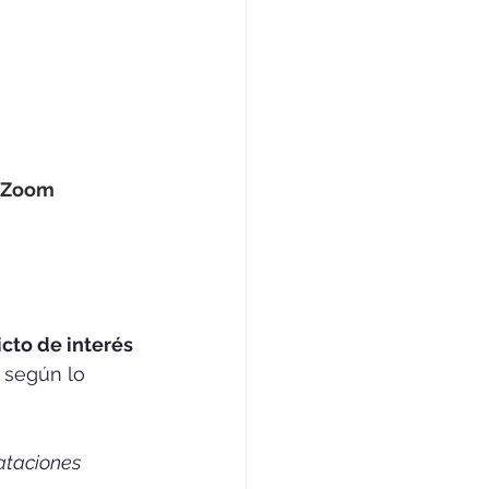
 Zoom 
icto de interés 
 según lo 
ataciones 