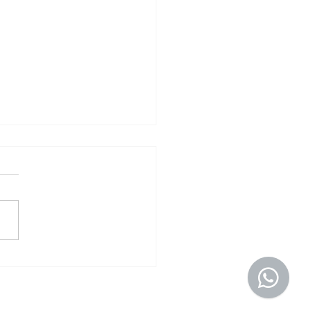
 Dominicana:
ficación y Terminación
ontratos en Compras
icas