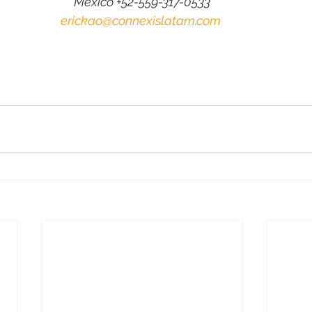
México +52-559-317-0533
erickao@connexislatam.com