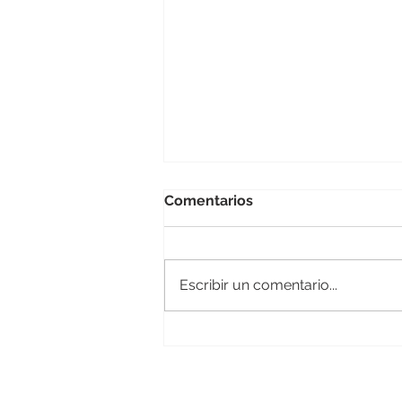
Comentarios
Escribir un comentario...
NUEVO REGLAMENTO DE
REAJUSTE DE PRECIOS -
Taller Virtual CR